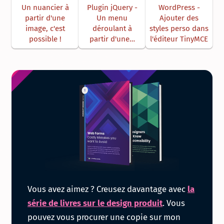
Un nuancier à
Plugin jQuery -
WordPress -
partir d'une
Un menu
Ajouter des
image, c'est
déroulant à
styles perso dans
possible !
partir d'une…
l'éditeur TinyMCE
Obtenir
Vous avez aimez ? Creusez davantage avec
la
la
série de livres sur le design produit
. Vous
pouvez vous procurer une copie sur mon