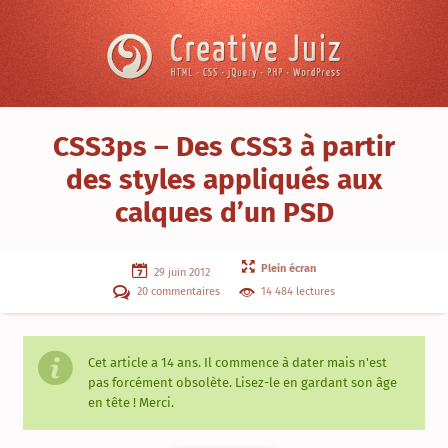
Skip to content
Creative
Juiz
›
CSS3ps – Des CSS3 à partir
CSS
des styles appliqués aux
/
CSS3
›
calques d’un PSD
CSS3ps
–
Des
CSS3
Plein écran
29 juin 2012
à
20 commentaires
14 484 lectures
partir
des
styles
appliqués
aux
Cet article a
14 ans
. Il commence à dater mais n'est
calques
pas forcément obsolète. Lisez-le en gardant son âge
d’un
en tête ! Merci.
PSD