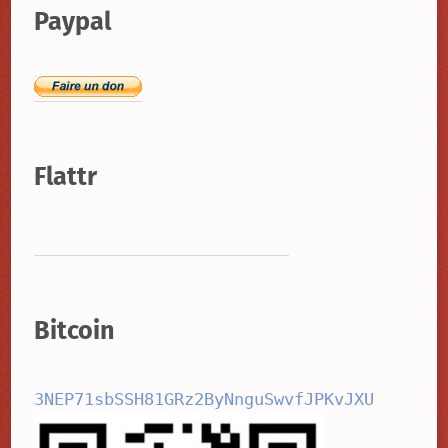
Paypal
Flattr
Bitcoin
3NEP71sbSSH81GRz2ByNnguSwvfJPKvJXU