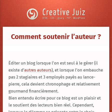
Skip to content
Creative
Juiz
›
Comment soutenir l’auteur ?
Comment
soutenir
l’auteur ?
Éditer un blog lorsque l’on est seul à le gérer (il
existe d’
autres auteurs
), et lorsque l’on embauche
pas 2 stagiaires et 3 employés payés au lance-
pierre, cela devient chronophage et relativement
gourmand financièrement.
Bien entendu écrire pour ce blog est un plaisir et
le soutient des lecteurs bien réel. Cependant,
lorsque le dilemme se présente entre le choix