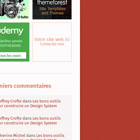
Votre site web ici
Contactez-moi
niers commentaires
ffrey Crofte
dans
Les bons outils
r construire un Design System
ffrey Crofte
dans
Les bons outils
r construire un Design System
herine Michel
dans
Les bons outils