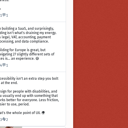
eless.
4
💬
1
1
ir
m building a SaaS, and surprisingly,
ding isn't what's draining my energy.
's legal, VAT, accounting, payment
blication
ocessing, and data compliance.
offrey
ilding for Europe is great, but
ofte
vigating 27 slightly different sets of
r
les is... an experience. 😅
uesky
💬
4
1
ir
cessibility isn't an extra step you bolt
 at the end.
blication
sign for people with disabilities, and
u usually end up with something that
offrey
rks better for everyone. Less friction,
ofte
sier to use, period.
r
uesky
at's the whole point of UX. 🌍
🔄
3
2