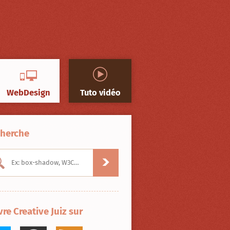
WebDesign
Tuto vidéo
herche
vre Creative Juiz sur