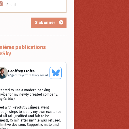
S'abonner
nières publications
eSky
Geoffrey Crofte
Voir
@
geoffreycrofte.bsky.social
le
profil
Bluesky
ir
wanted to use a modern banking
rvice for my newly created company.
ay 🥳 btw)
blication
ied with Revolut Business, went
offrey
rough steps to justify my own existence
ofte
d all (all justified and fair to be
r
nest), 15 min after my file was refused.
uesky
finitive decision. Support is mute and