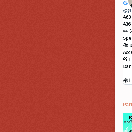
Geo
@
ge
463
436
✏️ S
Spe
📚 D
Acce
🥋 I
Danc
🌍 h
Par