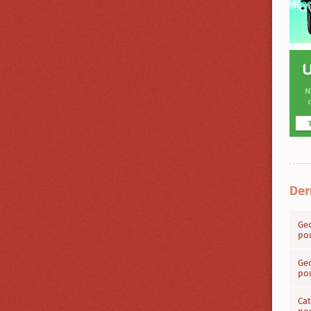
Der
Geo
pou
Geo
pou
Cat