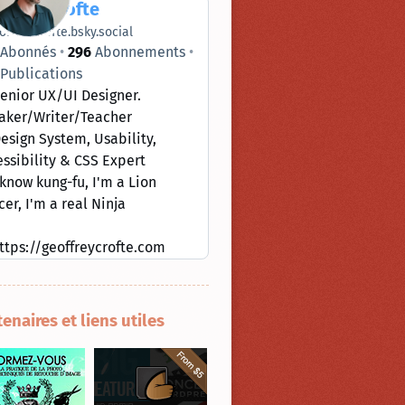
ffrey Crofte
offreycrofte.bsky.social
Abonnés
296
Abonnements
Publications
enior UX/UI Designer.
aker/Writer/Teacher
esign System, Usability,
ssibility & CSS Expert
 know kung-fu, I'm a Lion
er, I'm a real Ninja
ttps://geoffreycrofte.com
tenaires et liens utiles