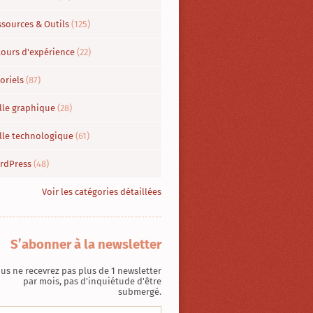
ssources & Outils
(125)
tours d'expérience
(22)
oriels
(87)
lle graphique
(28)
ille technologique
(61)
rdPress
(48)
Voir les catégories détaillées
S’abonner à la newsletter
us ne recevrez pas plus de 1 newsletter
par mois, pas d'inquiétude d'être
submergé.