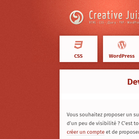
Skip to content
CSS
WordPress
Creative
Juiz
›
De
Devenir
auteur
Vous souhaitez proposer un suje
d’un peu de visibilité ? C’est to
créer un compte
et de proposer 