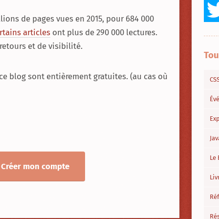
millions de pages vues en 2015, pour 684 000
rtains articles
ont plus de 290 000 lectures.
etours et de visibilité.
Tou
e ce blog sont entièrement gratuites. (au cas où
CS
Év
Exp
Jav
Le 
Créer mon compte
Liv
Ré
Ré