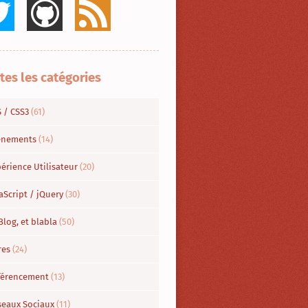
tes les catégories
S / CSS3
(61)
énements
(14)
érience Utilisateur
(20)
aScript / jQuery
(30)
Blog, et blabla
(50)
res
(24)
férencement
(13)
seaux Sociaux
(11)