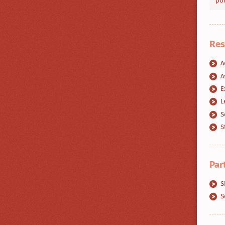
pou
Res
A
A
E
L
S
S
Par
S
S