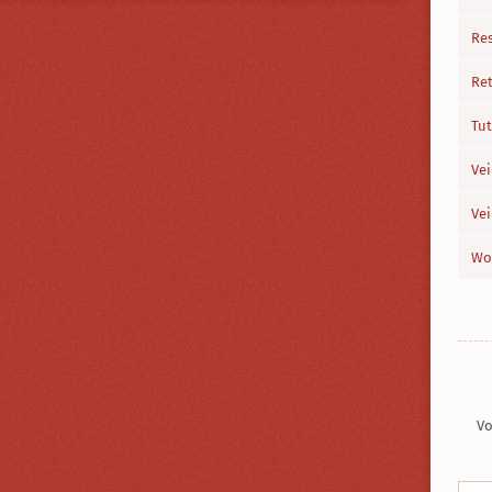
Re
Re
Tut
Vei
Ve
Wo
Vo