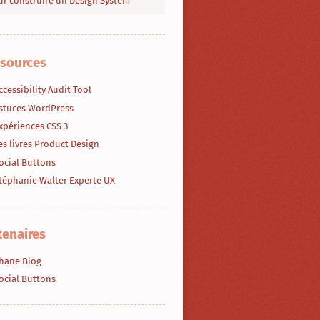
r construire un Design System
sources
ccessibility Audit Tool
stuces WordPress
xpériences CSS 3
es livres Product Design
ocial Buttons
téphanie Walter Experte UX
tenaires
hane Blog
ocial Buttons