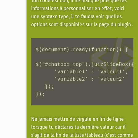
Ton code est bon, il ne manque plus que les
informations à personnaliser en effet, voici
une syntaxe type, il te faudra voir quelles
options sont disponibles sur la page du plugin :
$(document).ready(function() {

$("#chatbox_top").juizSlideBox({

      'variable1' : 'valeur1',

      'variable2' : 'valeur2'

   });

});
Ne jamais mettre de virgule en fin de ligne
lorsque tu déclares ta dernière valeur car il
s’agit de la fin de la liste/tableau (c’est comme