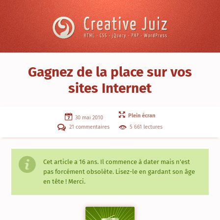
Skip to content
Creative
Juiz
›
Gagnez de la place sur vos
JavaScript
sites Internet
/
jQuery
›
Gagnez
Plein écran
de
30 mai 2010
la
21 commentaires
5 661 lectures
place
sur
vos
sites
Internet
Cet article a
16 ans
. Il commence à dater mais n'est
pas forcément obsolète. Lisez-le en gardant son âge
en tête ! Merci.