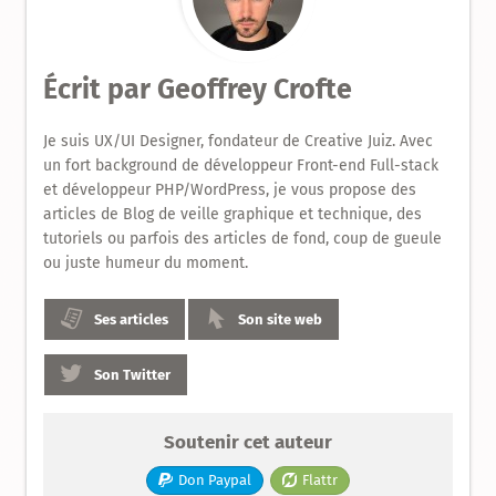
le
Design
Écrit par
Geoffrey Crofte
Produit
Je suis UX/UI Designer, fondateur de Creative Juiz. Avec
un fort background de développeur Front-end Full-stack
et développeur PHP/WordPress, je vous propose des
articles de Blog de veille graphique et technique, des
tutoriels ou parfois des articles de fond, coup de gueule
ou juste humeur du moment.
Ses articles
Son site web
Son Twitter
Soutenir cet auteur
Don Paypal
Flattr