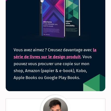
Obtenir
Vous avez aimez ? Creusez davantage avec
la
la
série de livres sur le design produit
. Vous
pouvez vous procurer une copie sur mon
série
shop, Amazon (papier & e-book), Kobo,
Apple Books ou Google Play Books.
de
livres
sur