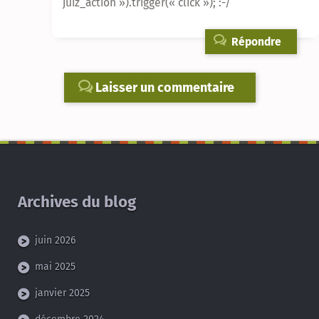
juiz_action »).trigger(« click »); :-/
Répondre
Laisser un commentaire
Archives du blog
juin 2026
mai 2025
janvier 2025