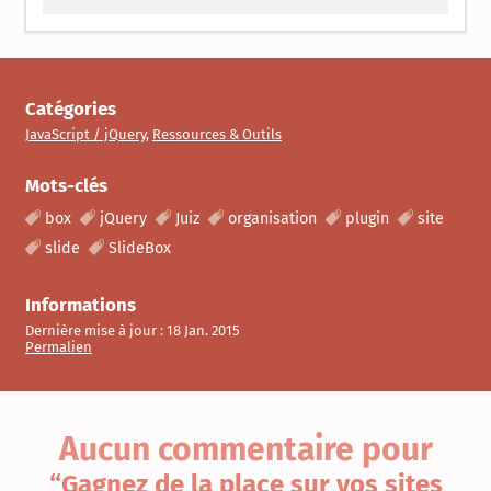
Catégories
JavaScript / jQuery
,
Ressources & Outils
Mots-clés
box
jQuery
Juiz
organisation
plugin
site
slide
SlideBox
Informations
Dernière mise à jour :
18 Jan. 2015
Permalien
Aucun commentaire
pour
“Gagnez de la place sur vos sites