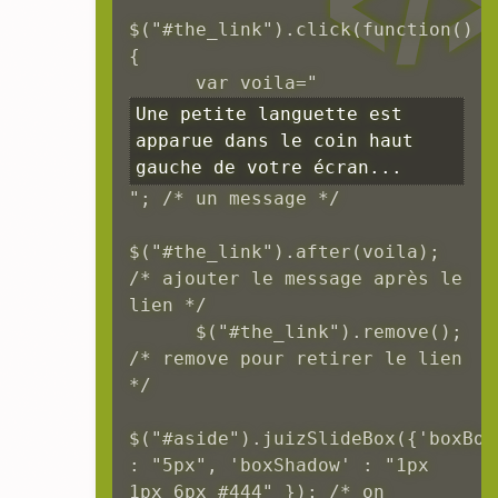
$("#the_link").click(function()
{

      var voila="
Une petite languette est 
apparue dans le coin haut 
gauche de votre écran...
"; /* un message */

$("#the_link").after(voila); 
/* ajouter le message après le 
lien */

      $("#the_link").remove(); 
/* remove pour retirer le lien 
*/

$("#aside").juizSlideBox({'boxBor
: "5px", 'boxShadow' : "1px 
1px 6px #444" }); /* on 