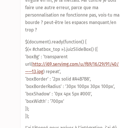
virgule en fin, je la mettais. Par contre je dois
faire une autre erreur, parce que ma
personnalisation ne fonctionne pas, vois-tu ma
bourde ? peut-être les espaces manquant/en
trop ?
$(document).ready(function() {
$(« #chatbox_top »).juizSlideBox() ({
‘boxBg’ : ‘transparent
url(
http://i69.servimg.com/u/f69/16/29/91/40/
——13.jpg
) repeat’,
‘boxBorder’ : ‘2px solid #A4B7B8’,
‘boxBorderRadius’ : ’30px 100px 30px 100px’,
‘boxShadow’ : ‘0px 4px 5px #000’,
‘boxWidth’ : ‘700px’
});
});
J’ai tâtonné pour arriver à l’intégration, j’ai dû