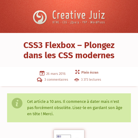
Skip to content
Creative
Juiz
›
CSS3 Flexbox – Plongez
Livres
›
dans les CSS modernes
CSS3
Flexbox
–
Plein écran
Plongez
26 mars 2016
dans
3 commentaires
3 373 lectures
les
CSS
modernes
Cet article a
10 ans
. Il commence à dater mais n'est
pas forcément obsolète. Lisez-le en gardant son âge
en tête ! Merci.