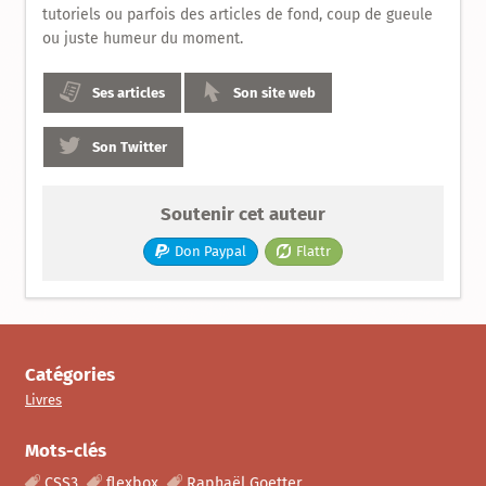
tutoriels ou parfois des articles de fond, coup de gueule
ou juste humeur du moment.
Ses articles
Son site web
Son Twitter
Soutenir cet auteur
Don Paypal
Flattr
Catégories
Livres
Mots-clés
CSS3
flexbox
Raphaël Goetter