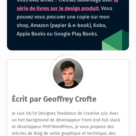
la
série de livres sur le design produit
. Vous
pouvez vous procurer une copie sur mon
série
shop, Amazon (papier & e-book), Kobo,
Apple Books ou Google Play Books.
de
livres
sur
le
Design
Écrit par
Geoffrey Crofte
Produit
Je suis UX/UI Designer, fondateur de Creative Juiz. Avec
un fort background de développeur Front-end Full-stack
et développeur PHP/WordPress, je vous propose des
articles de Blog de veille graphique et technique, des