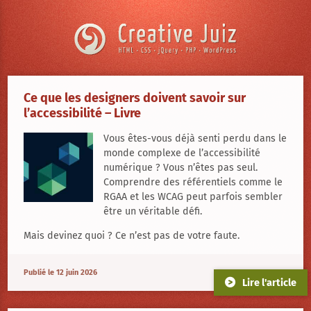
Skip to content
Ce que les designers doivent savoir sur
l’accessibilité – Livre
Vous êtes-vous déjà senti perdu dans le
monde complexe de l’accessibilité
numérique ? Vous n’êtes pas seul.
Comprendre des référentiels comme le
RGAA et les WCAG peut parfois sembler
être un véritable défi.
Mais devinez quoi ? Ce n’est pas de votre faute.
Publié le 12 juin 2026
Lire l'article