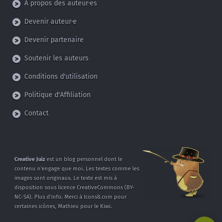
À propos des auteur·es
Devenir auteur·e
Devenir partenaire
Soutenir les auteurs
Conditions d'utilisation
Politique d'Affiliation
Contact
Creative Juiz
est un blog personnel dont
le
contenu n'engage que moi.
Les textes comme les
images sont
originaux. Le texte est mis à
disposition
sous licence CreativeCommons
(BY-
NC-SA).
Plus d'info
.
Merci à
Icons8.com
pour
certaines icônes,
Mathieu
pour le Kiwi.