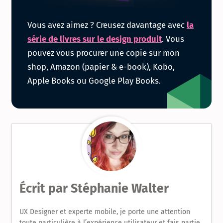
Obtenir
Vous avez aimez ? Creusez davantage avec
la
la
série de livres sur le design produit
. Vous
pouvez vous procurer une copie sur mon
série
shop, Amazon (papier & e-book), Kobo,
Apple Books ou Google Play Books.
de
livres
sur
le
Design
Écrit par
Stéphanie Walter
Produit
UX Designer et experte mobile, je porte une attention
toute particulière à l’expérience utilisateur et fais partie