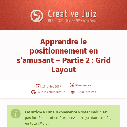
Skip to content
Creative
Juiz
›
Apprendre le
CSS
positionnement en
/
CSS3
›
s’amusant – Partie 2 : Grid
Apprendre
Layout
le
positionnement
en
s’amusant
–
Plein écran
21 juillet 2019
Partie
Aucun commentaire
6 270 lectures
2
:
Grid
Layout
Cet article a
7 ans
. Il commence à dater mais n'est
pas forcément obsolète. Lisez-le en gardant son âge
en tête ! Merci.