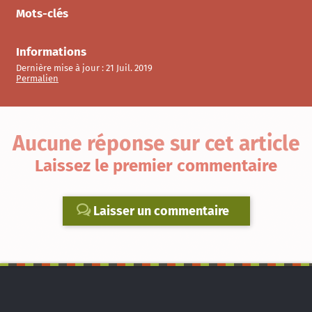
Mots-clés
Informations
Dernière mise à jour :
21 Juil. 2019
Permalien
Aucune réponse sur cet article
Laissez le premier commentaire
Laisser un commentaire