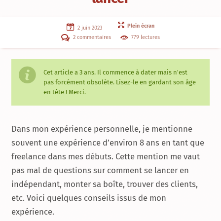
Plein écran
2 juin 2023
2 commentaires
779 lectures
Cet article a
3 ans
. Il commence à dater mais n'est
pas forcément obsolète. Lisez-le en gardant son âge
en tête ! Merci.
Dans mon expérience personnelle, je mentionne
souvent une expérience d’environ 8 ans en tant que
freelance dans mes débuts. Cette mention me vaut
pas mal de questions sur comment se lancer en
indépendant, monter sa boîte, trouver des clients,
etc. Voici quelques conseils issus de mon
expérience.