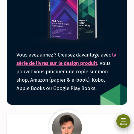
Obtenir
Vous avez aimez ? Creusez davantage avec
la
la
série de livres sur le design produit
. Vous
pouvez vous procurer une copie sur mon
série
shop, Amazon (papier & e-book), Kobo,
Apple Books ou Google Play Books.
de
livres
sur
Menu