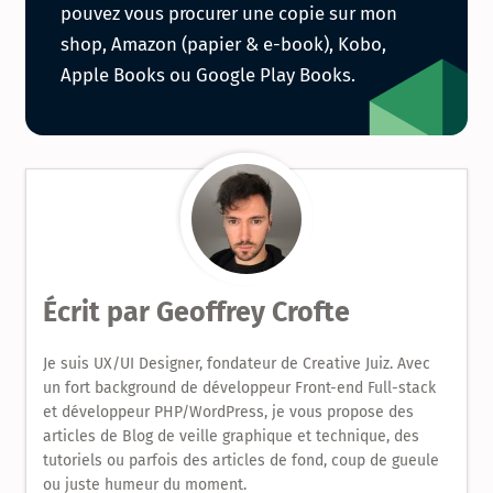
pouvez vous procurer une copie sur mon
série
shop, Amazon (papier & e-book), Kobo,
Apple Books ou Google Play Books.
de
livres
sur
le
Design
Écrit par
Geoffrey Crofte
Produit
Je suis UX/UI Designer, fondateur de Creative Juiz. Avec
un fort background de développeur Front-end Full-stack
et développeur PHP/WordPress, je vous propose des
articles de Blog de veille graphique et technique, des
tutoriels ou parfois des articles de fond, coup de gueule
ou juste humeur du moment.