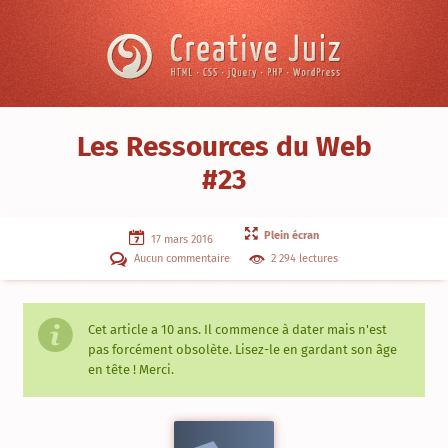
Skip to content
Creative
Juiz
›
Les Ressources du Web
Ressources
#23
&
Outils
›
Les
Plein écran
Ressources
17 mars 2016
du
Aucun commentaire
2 294 lectures
Web
#23
Cet article a
10 ans
. Il commence à dater mais n'est
pas forcément obsolète. Lisez-le en gardant son âge
en tête ! Merci.