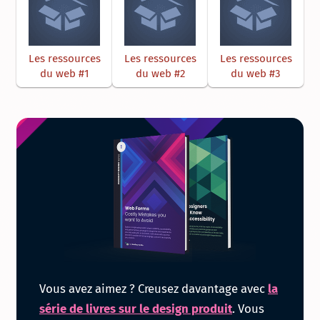
Les ressources
Les ressources
Les ressources
du web #1
du web #2
du web #3
Obtenir
Vous avez aimez ? Creusez davantage avec
la
la
série de livres sur le design produit
. Vous