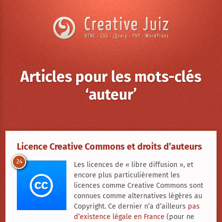
Skip to content
Articles pour les mots-clés
‘auteur’
Creative
Juiz
›
Licence Creative Commons et droits d’auteurs
Articles
24
Les licences de « libre diffusion », et
à
propos
encore plus particulièrement les
de
licences comme Creative Commons sont
Licence
Creative
connues comme alternatives légères au
Commons
Copyright. Ce dernier n’a d’ailleurs
pas
et
d’existence légale en France
(pour ne
droits