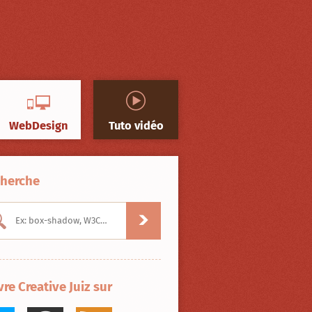
WebDesign
Tuto vidéo
herche
vre Creative Juiz sur