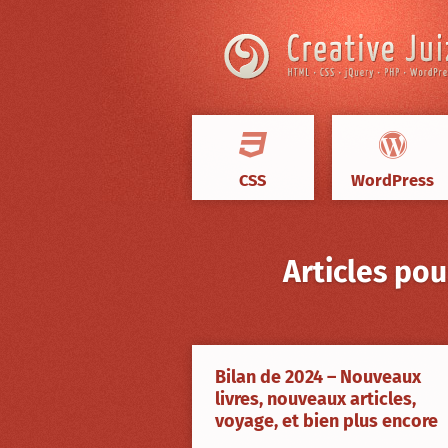
Skip to content
CSS
WordPress
Articles pou
Creative
Juiz
›
Bilan de 2024 – Nouveaux
livres, nouveaux articles,
Articles
à
voyage, et bien plus encore
propos
de