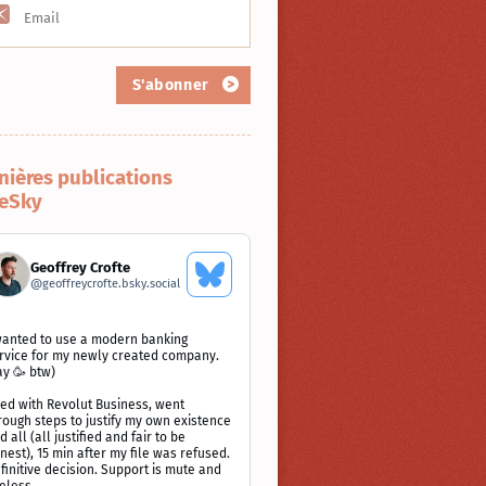
S'abonner
nières publications
eSky
Geoffrey Crofte
Voir
@
geoffreycrofte.bsky.social
le
profil
Bluesky
ir
wanted to use a modern banking
rvice for my newly created company.
ay 🥳 btw)
blication
ied with Revolut Business, went
offrey
rough steps to justify my own existence
ofte
d all (all justified and fair to be
r
nest), 15 min after my file was refused.
uesky
finitive decision. Support is mute and