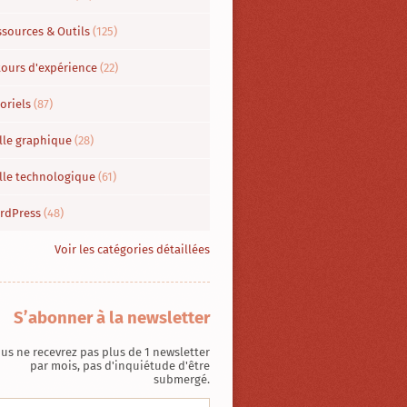
ssources & Outils
(125)
tours d'expérience
(22)
oriels
(87)
lle graphique
(28)
ille technologique
(61)
rdPress
(48)
Voir les catégories détaillées
S’abonner à la newsletter
us ne recevrez pas plus de 1 newsletter
par mois, pas d'inquiétude d'être
submergé.