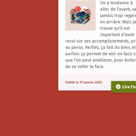
On a tendance à
Bilan
de
aller de l’avant, s
2024
jamais trop regar
–
en arrière. Mais j
Nouveaux
livres,
trouve qu’il est
nouveaux
important d’avoir
articles,
voyage,
recul sur ses accomplissements, pr
et
ou perso. Parfois, ça fait du bien, et
bien
parfois ça permet de voir en face c
plus
encore
que l’on peut améliorer, pour éviter
de se voiler la face.
Publié le 17 janvier 2025
Lire l'a