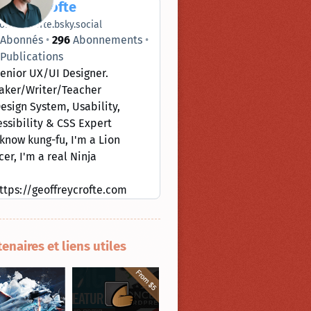
ffrey Crofte
offreycrofte.bsky.social
Abonnés
296
Abonnements
Publications
enior UX/UI Designer.
aker/Writer/Teacher
esign System, Usability,
ssibility & CSS Expert
 know kung-fu, I'm a Lion
er, I'm a real Ninja
ttps://geoffreycrofte.com
tenaires et liens utiles