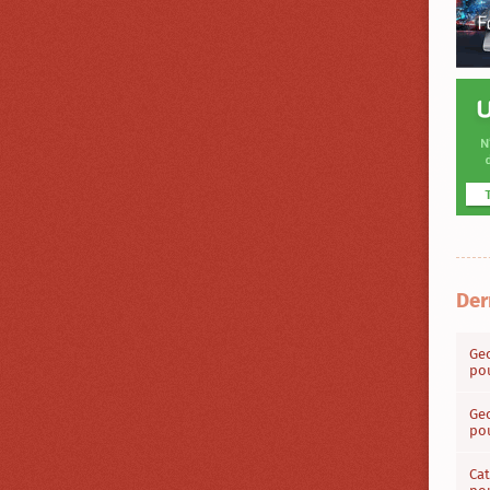
Der
Geo
pou
Geo
pou
Cat