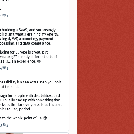
eless.
4
💬
1
1
ir
m building a SaaS, and surprisingly,
ding isn't what's draining my energy.
's legal, VAT, accounting, payment
blication
ocessing, and data compliance.
offrey
ilding for Europe is great, but
ofte
vigating 27 slightly different sets of
r
les is... an experience. 😅
uesky
💬
4
1
ir
cessibility isn't an extra step you bolt
 at the end.
blication
sign for people with disabilities, and
u usually end up with something that
offrey
rks better for everyone. Less friction,
ofte
sier to use, period.
r
uesky
at's the whole point of UX. 🌍
🔄
3
2