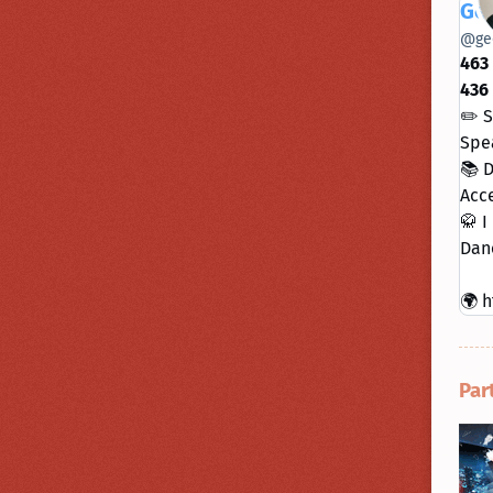
Geo
@
ge
463
436
✏️ S
Spe
📚 D
Acce
🥋 I
Danc
🌍 h
Par