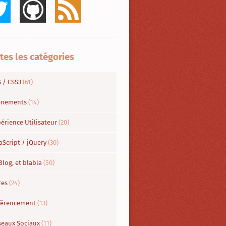
tes les catégories
S / CSS3
(61)
énements
(14)
érience Utilisateur
(20)
aScript / jQuery
(30)
Blog, et blabla
(50)
res
(24)
férencement
(13)
seaux Sociaux
(11)