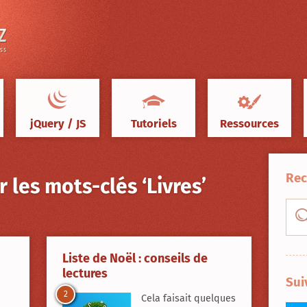
jQuery / JS
Tutoriels
Ressources
Rec
r les mots-clés ‘Livres’
Liste de Noël : conseils de
lectures
Sui
2
Cela faisait quelques