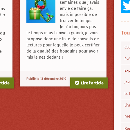
semaines que j’avais
envie de faire ça,
ans
mais impossible de
der
trouver le temps.
e
Je n’ai toujours pas
Tou
le temps mais l’envie a grandi, je vous
 du
propose donc une liste de conseils de
o
lectures pour laquelle je peux certifier
CS
de la qualité des bouquins pour avoir
e
mis le nez dedans !
Év
Exp
Publié le 13 décembre 2010
Jav
rticle
Lire l'article
Le 
Liv
Ré
Ré