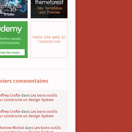
Votre site web ici
Contactez-moi
niers commentaires
ffrey Crofte
dans
Les bons outils
r construire un Design System
ffrey Crofte
dans
Les bons outils
r construire un Design System
herine Michel
dans
Les bons outils