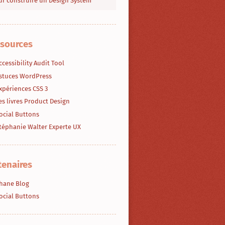
r construire un Design System
sources
ccessibility Audit Tool
stuces WordPress
xpériences CSS 3
es livres Product Design
ocial Buttons
téphanie Walter Experte UX
tenaires
hane Blog
ocial Buttons