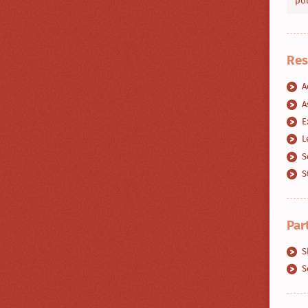
pou
Res
A
A
E
L
S
S
Par
S
S