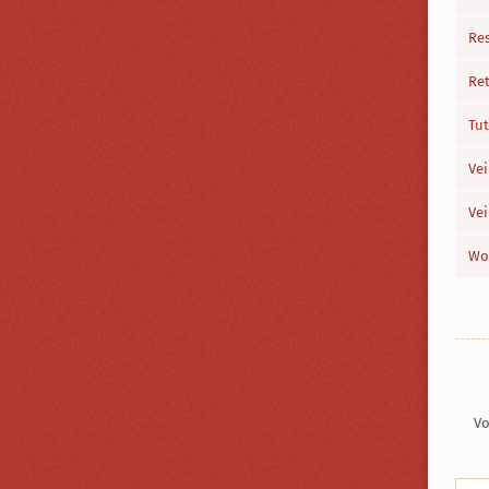
Re
Re
Tut
Vei
Ve
Wo
Vo