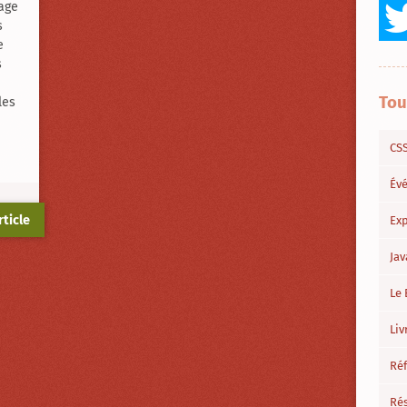
age
s
e
s
Tou
les
CS
Év
rticle
Exp
Jav
Le 
Liv
Ré
Ré