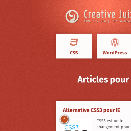
Skip to content
CSS
WordPress
Articles pour
Creative
Juiz
›
Alternative CSS3 pour IE
Articles
6
CSS3 est un tel
à
propos
changement pour 
de