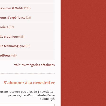
ssources & Outils
(125)
tours d'expérience
(22)
oriels
(87)
lle graphique
(28)
ille technologique
(61)
rdPress
(48)
Voir les catégories détaillées
S’abonner à la newsletter
us ne recevrez pas plus de 1 newsletter
par mois, pas d'inquiétude d'être
submergé.