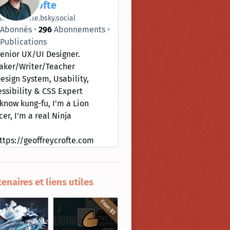
ffrey Crofte
offreycrofte.bsky.social
Abonnés
296
Abonnements
Publications
enior UX/UI Designer.
aker/Writer/Teacher
esign System, Usability,
ssibility & CSS Expert
 know kung-fu, I'm a Lion
er, I'm a real Ninja
ttps://geoffreycrofte.com
tenaires et liens utiles