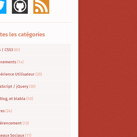
tes les catégories
S / CSS3
(61)
énements
(14)
érience Utilisateur
(20)
aScript / jQuery
(30)
Blog, et blabla
(50)
res
(24)
férencement
(13)
seaux Sociaux
(11)