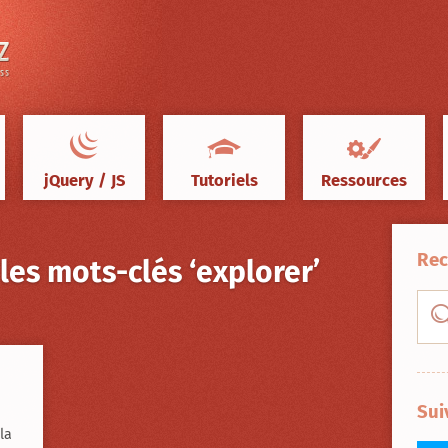
jQuery / JS
Tutoriels
Ressources
Rec
 les mots-clés ‘explorer’
Sui
la