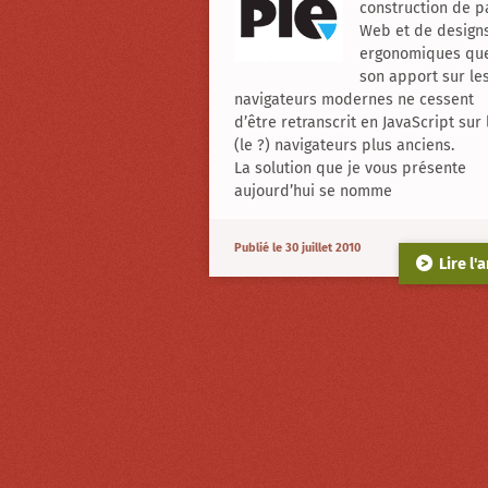
construction de p
Alternative
CSS3
Web et de design
pour
ergonomiques qu
IE
son apport sur le
navigateurs modernes ne cessent
d’être retranscrit en JavaScript sur 
(le ?) navigateurs plus anciens.
La solution que je vous présente
aujourd’hui se nomme
Publié le 30 juillet 2010
Lire l'a