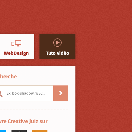
WebDesign
Tuto vidéo
herche
vre Creative Juiz sur