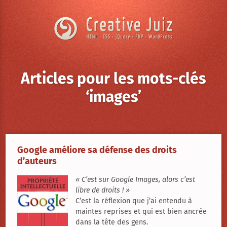
Skip to content
Articles pour les mots-clés
‘images’
Creative
Juiz
›
Google améliore sa défense des droits
d’auteurs
Articles
à
propos
« C’est sur Google Images, alors c’est
de
libre de droits ! »
Google
améliore
C’est la réflexion que j’ai entendu à
sa
maintes reprises et qui est bien ancrée
défense
dans la tête des gens.
des