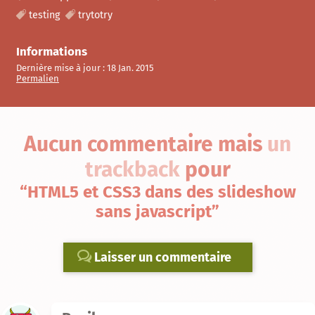
testing
trytotry
Informations
Dernière mise à jour :
18 Jan. 2015
Permalien
Aucun commentaire
mais
un
trackback
pour
“HTML5 et CSS3 dans des slideshow
sans javascript”
Laisser un commentaire