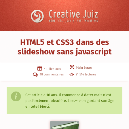
Skip to content
Creative
Juiz
›
HTML5 et CSS3 dans des
CSS
slideshow sans javascript
/
CSS3
›
HTML5
Plein écran
et
7 juillet 2010
CSS3
18 commentaires
31 514 lectures
dans
des
slideshow
sans
javascript
Cet article a
16 ans
. Il commence à dater mais n'est
pas forcément obsolète. Lisez-le en gardant son âge
en tête ! Merci.