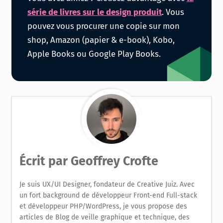
la
série de livres sur le design produit
. Vous
pouvez vous procurer une copie sur mon
série
shop, Amazon (papier & e-book), Kobo,
Apple Books ou Google Play Books.
de
livres
sur
le
Design
Écrit par
Geoffrey Crofte
Produit
Je suis UX/UI Designer, fondateur de Creative Juiz. Avec
un fort background de développeur Front-end Full-stack
et développeur PHP/WordPress, je vous propose des
articles de Blog de veille graphique et technique, des