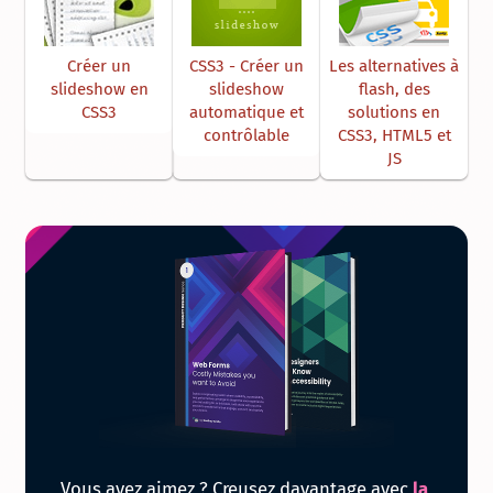
Créer un
CSS3 - Créer un
Les alternatives à
slideshow en
slideshow
flash, des
CSS3
automatique et
solutions en
contrôlable
CSS3, HTML5 et
JS
Obtenir
Vous avez aimez ? Creusez davantage avec
la