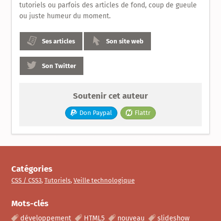
tutoriels ou parfois des articles de fond, coup de gueule
ou juste humeur du moment.
Ses articles
Son site web
Son Twitter
Soutenir cet auteur
Don Paypal
Flattr
Catégories
CSS / CSS3
,
Tutoriels
,
Veille technologique
Mots-clés
développement
HTML5
nouveau
slideshow