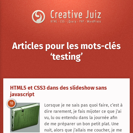
Skip to content
Articles pour les mots-clés
‘testing’
Creative
Juiz
›
HTML5 et CSS3 dans des slideshow sans
javascript
Articles
à
18
propos
Lorsque je ne sais pas quoi faire, c’est à
de
dire rarement, je fais mijoter ce que j’ai
HTML5
et
vu, lu ou entendu dans la journée afin
CSS3
de me préparer un bon petit plat. Une
dans
nuit, alors que j’allais me coucher, je me
des