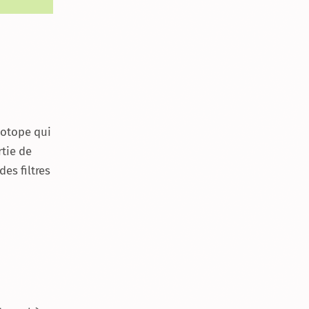
sotope qui
rtie de
es filtres