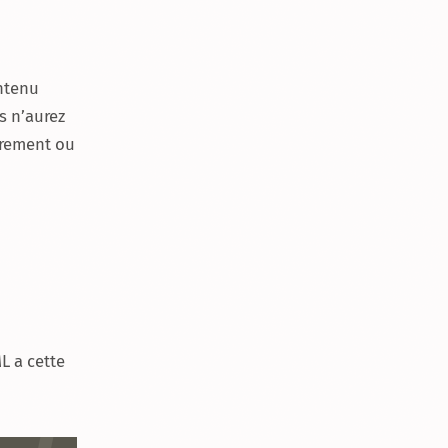
ontenu
us n’aurez
irement ou
L a cette