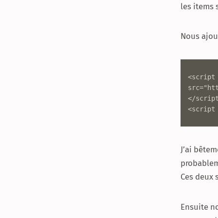
les items 
Nous ajou
<script 
src="ht
</script
<script
J’ai bêtem
probablem
Ces deux s
Ensuite no