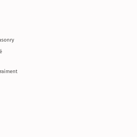
asonry
é
vraiment