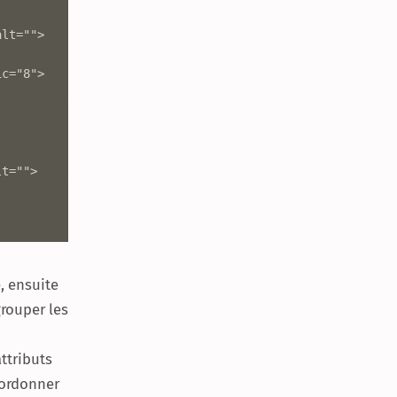
e, ensuite
rouper les
ttributs
’ordonner