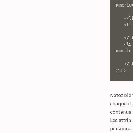
numeric=
		<img src="img/silhouette.jpg" width="240" height="160" alt="
	</li>

	<li class="mix animals" data-alphabetic="Renard" data-numeric="8">

		<img src="img/fox.jpg" width="240" height="160" alt=""
	</li>

	<li class="mix humans eye" data-alphabetic="Humain" data-
numeric=
		<img src="img/human-eye.jpg" width="240" height="160" alt=""
	</li>

</ul>
Notez bien
chaque it
contenus. 
Les attri
personnal