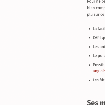
Pour ne pa
bien compa
plu sur ce
La faci
L’API 
Les an
Le poi
Possibi
anglai
Les fil
Ses m