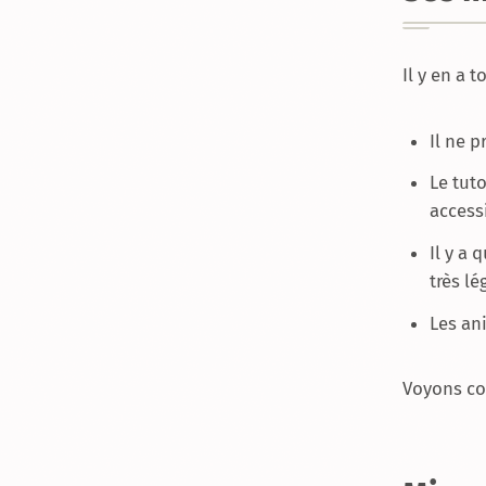
Il y en a t
Il ne 
Le tuto
access
Il y a
très lé
Les an
Voyons co