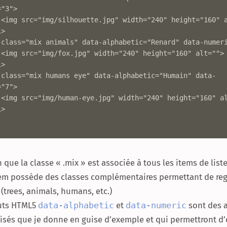
"3">

">

>

"7">

>

 que la classe « .mix » est associée à tous les items de list
em possède des classes complémentaires permettant de reg
(trees, animals, humans, etc.)
buts HTML5
data-alphabetic
et
data-numeric
sont des a
isés que je donne en guise d’exemple et qui permettront d