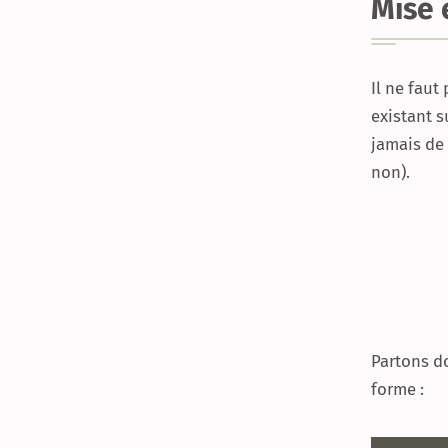
Mise 
Il ne faut
existant s
jamais de 
non).
Partons do
forme :