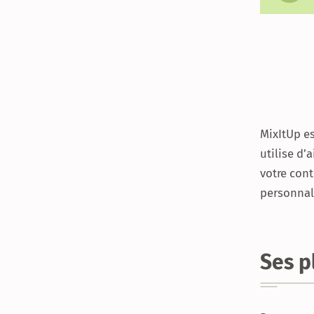
du
contenu
dynamiquement
MixItUp es
utilise d’
votre cont
personnali
Ses p