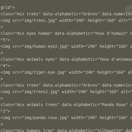
grid">

>

"5">

">

"4">

>

>

"2">

">
