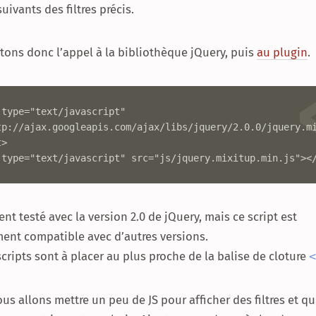
suivants des filtres précis.
tons donc l’appel à la bibliothèque jQuery, puis
au plugin
.
type="text/javascript" 
tp://ajax.googleapis.com/ajax/libs/jquery/2.0.0/jquery.m
>

 type="text/javascript" src="js/jquery.mixitup.min.js"><
ent testé avec la version 2.0 de jQuery, mais ce script est
ent compatible avec d’autres versions.
cripts sont à placer au plus proche de la balise de cloture
<
us allons mettre un peu de JS pour afficher des filtres et q