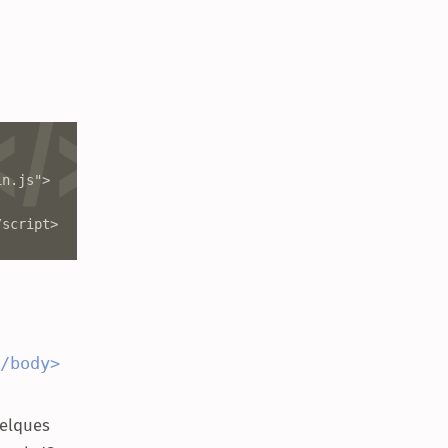
in.js">
/script>
/body>
uelques