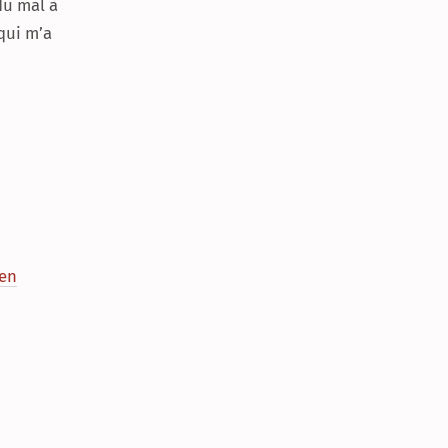
du mal à
qui m’a
 en