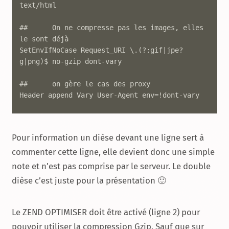
text/html

##	On ne compresse pas les images, elles 
le sont déjà

SetEnvIfNoCase Request_URI \.(?:gif|jpe?
g|png)$ no-gzip dont-vary

##	on gère le cas des proxy 

Header append Vary User-Agent env=!dont-vary
Pour information un dièse devant une ligne sert à
commenter cette ligne, elle devient donc une simple
note et n’est pas comprise par le serveur. Le double
dièse c’est juste pour la présentation 🙂
Le ZEND OPTIMISER doit être activé (ligne 2) pour
pouvoir utiliser la compression Gzip. Sauf que sur