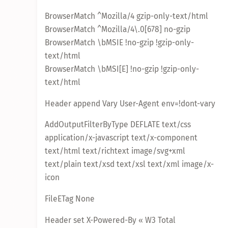
BrowserMatch ^Mozilla/4 gzip-only-text/html
BrowserMatch ^Mozilla/4\.0[678] no-gzip
BrowserMatch \bMSIE !no-gzip !gzip-only-
text/html
BrowserMatch \bMSI[E] !no-gzip !gzip-only-
text/html
Header append Vary User-Agent env=!dont-vary
AddOutputFilterByType DEFLATE text/css
application/x-javascript text/x-component
text/html text/richtext image/svg+xml
text/plain text/xsd text/xsl text/xml image/x-
icon
FileETag None
Header set X-Powered-By « W3 Total