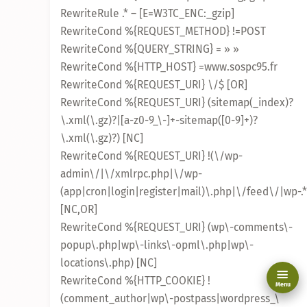
RewriteRule .* – [E=W3TC_ENC:_gzip]
RewriteCond %{REQUEST_METHOD} !=POST
RewriteCond %{QUERY_STRING} = » »
RewriteCond %{HTTP_HOST} =www.sospc95.fr
RewriteCond %{REQUEST_URI} \/$ [OR]
RewriteCond %{REQUEST_URI} (sitemap(_index)?
\.xml(\.gz)?|[a-z0-9_\-]+-sitemap([0-9]+)?
\.xml(\.gz)?) [NC]
RewriteCond %{REQUEST_URI} !(\/wp-
admin\/|\/xmlrpc.php|\/wp-
(app|cron|login|register|mail)\.php|\/feed\/|wp-.
[NC,OR]
RewriteCond %{REQUEST_URI} (wp\-comments\-
popup\.php|wp\-links\-opml\.php|wp\-
locations\.php) [NC]
RewriteCond %{HTTP_COOKIE} !
Menu
(comment_author|wp\-postpass|wordpress_\