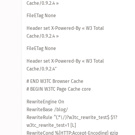
Cache/0.9.2.4 »
FileETag None
Header set X-Powered-By « W3 Total
Cache/0.9.2.4 »
FileETag None
Header set X-Powered-By « W3 Total
Cache/0.9.2.4″
# END W3TC Browser Cache
# BEGIN W3TC Page Cache core
RewriteEngine On
RewriteBase /blog/
RewriteRule ^(.*\/)?w3tc_rewrite_test$ $1?
w3tc_rewrite_test=1 [L]
RewriteCond %{HTTP:Accept-Encoding} gzip