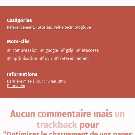
Catégories
Référencement
,
Tutoriels
,
Veille technologique
Mots-clés
compression
google
gzip
htaccess
optimisation
ovh
référencement
Informations
Dernière mise à jour :
18 Jan. 2015
Permalien
Aucun commentaire
mais
un
trackback
pour
“Optimiser le chargement de vos pages