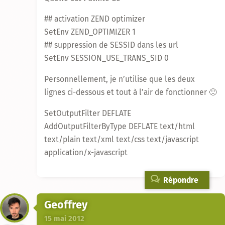
## activation ZEND optimizer
SetEnv ZEND_OPTIMIZER 1
## suppression de SESSID dans les url
SetEnv SESSION_USE_TRANS_SID 0
Personnellement, je n’utilise que les deux
lignes ci-dessous et tout à l’air de fonctionner 🙂
SetOutputFilter DEFLATE
AddOutputFilterByType DEFLATE text/html
text/plain text/xml text/css text/javascript
application/x-javascript
Répondre
Geoffrey
15 mai 2012