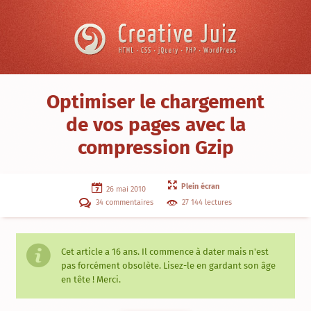
Skip to content
Creative
Juiz
›
Optimiser le chargement
Référencement
›
de vos pages avec la
Optimiser
compression Gzip
le
chargement
de
vos
pages
Plein écran
26 mai 2010
avec
34 commentaires
27 144 lectures
la
compression
Gzip
Cet article a
16 ans
. Il commence à dater mais n'est
pas forcément obsolète. Lisez-le en gardant son âge
en tête ! Merci.