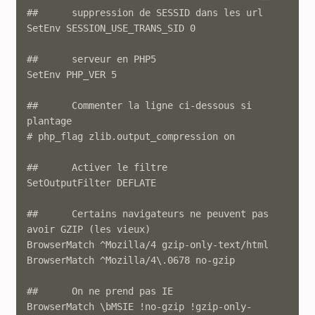
##	suppression de SESSID dans les url

SetEnv SESSION_USE_TRANS_SID 0

##	serveur en PHP5

SetEnv PHP_VER 5

##	Commenter la ligne ci-dessous si 
plantage 

# php_flag zlib.output_compression on

##	Activer le filtre

SetOutputFilter DEFLATE

##	Certains navigateurs ne peuvent pas 
avoir GZIP (les vieux) 

BrowserMatch ^Mozilla/4 gzip-only-text/html

BrowserMatch ^Mozilla/4\.0678 no-gzip

##	On ne prend pas IE 

BrowserMatch \bMSIE !no-gzip !gzip-only-