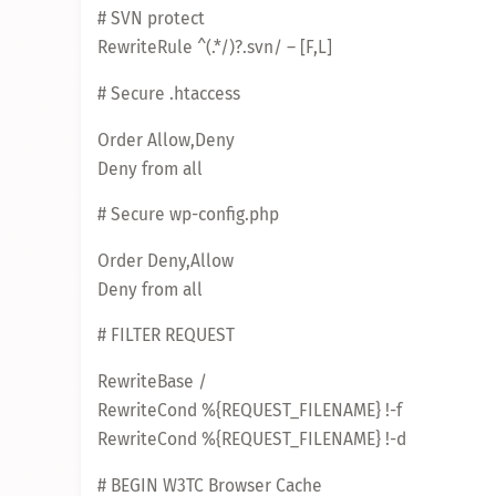
# SVN protect
RewriteRule ^(.*/)?.svn/ – [F,L]
# Secure .htaccess
Order Allow,Deny
Deny from all
# Secure wp-config.php
Order Deny,Allow
Deny from all
# FILTER REQUEST
RewriteBase /
RewriteCond %{REQUEST_FILENAME} !-f
RewriteCond %{REQUEST_FILENAME} !-d
# BEGIN W3TC Browser Cache