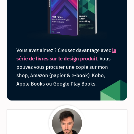
Obtenir
Vous avez aimez ? Creusez davantage avec
la
la
série de livres sur le design produit
. Vous
pouvez vous procurer une copie sur mon
série
shop, Amazon (papier & e-book), Kobo,
Apple Books ou Google Play Books.
de
livres
sur
le