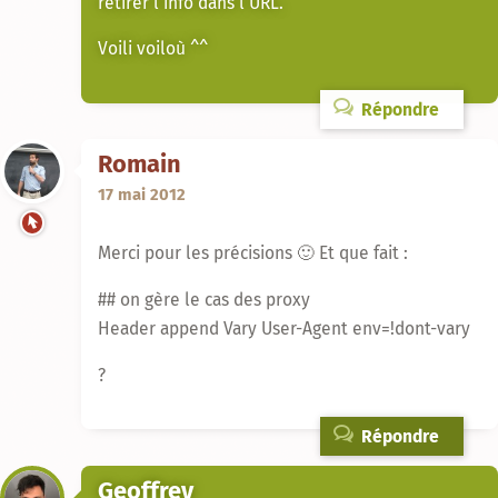
retirer l’info dans l’URL.
Voili voiloù ^^
Répondre
Romain
17 mai 2012
Merci pour les précisions 🙂 Et que fait :
## on gère le cas des proxy
Header append Vary User-Agent env=!dont-vary
?
Répondre
Geoffrey