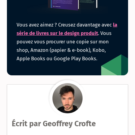
Obtenir
Vous avez aimez ? Creusez davantage avec
la
la
série de livres sur le design produit
. Vous
pouvez vous procurer une copie sur mon
série
shop, Amazon (papier & e-book), Kobo,
Apple Books ou Google Play Books.
de
livres
sur
le
Design
Écrit par
Geoffrey Crofte