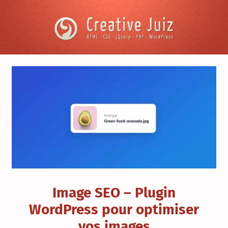
Skip to content
Creative
Juiz
›
Référencement
›
Image
SEO
–
Plugin
WordPress
pour
optimiser
vos
images
Image SEO – Plugin
WordPress pour optimiser
vos images