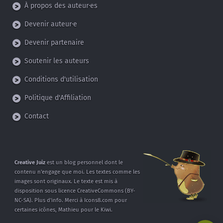
À propos des auteur·es
Devenir auteur·e
Devenir partenaire
Soutenir les auteurs
Conditions d'utilisation
Politique d'Affiliation
Contact
Creative Juiz
est un blog personnel dont
le
contenu n'engage que moi.
Les textes comme les
images sont
originaux. Le texte est mis à
disposition
sous licence CreativeCommons
(BY-
NC-SA).
Plus d'info
.
Merci à
Icons8.com
pour
certaines icônes,
Mathieu
pour le Kiwi.