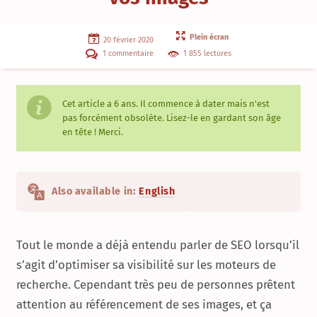
Plein écran
20 février 2020
1 commentaire
1 855 lectures
Cet article a
6 ans
. Il commence à dater mais n'est
pas forcément obsolète. Lisez-le en gardant son âge
en tête ! Merci.
Also available in:
English
Tout le monde a déjà entendu parler de SEO lorsqu’il
s’agit d’optimiser sa visibilité sur les moteurs de
recherche. Cependant très peu de personnes prêtent
attention au référencement de ses images, et ça