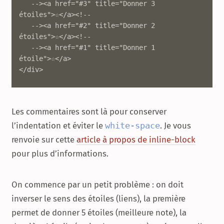
   --><a href="#3" title="Donner 3 
étoiles">☆</a><!--

   --><a href="#2" title="Donner 2 
étoiles">☆</a><!--

   --><a href="#1" title="Donner 1 
étoile">☆</a>

</div>
Les commentaires sont là pour conserver
l’indentation et éviter le
white-space
. Je vous
renvoie sur cette
article à propos de inline-block
pour plus d’informations.
On commence par un petit problème : on doit
inverser le sens des étoiles (liens), la première
permet de donner 5 étoiles (meilleure note), la