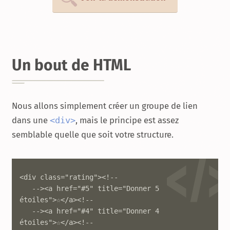
Un bout de HTML
Nous allons simplement créer un groupe de lien
dans une
div
, mais le principe est assez
semblable quelle que soit votre structure.
<div class="rating"><!--

   --><a href="#5" title="Donner 5 
étoiles">☆</a><!--

   --><a href="#4" title="Donner 4 
étoiles">☆</a><!--
