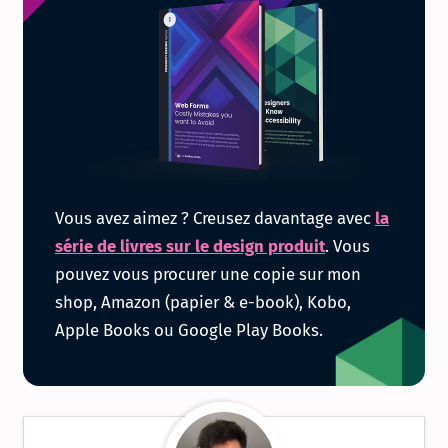
Obtenir
Vous avez aimez ? Creusez davantage avec
la
la
série de livres sur le design produit
. Vous
pouvez vous procurer une copie sur mon
série
shop, Amazon (papier & e-book), Kobo,
Apple Books ou Google Play Books.
de
livres
sur