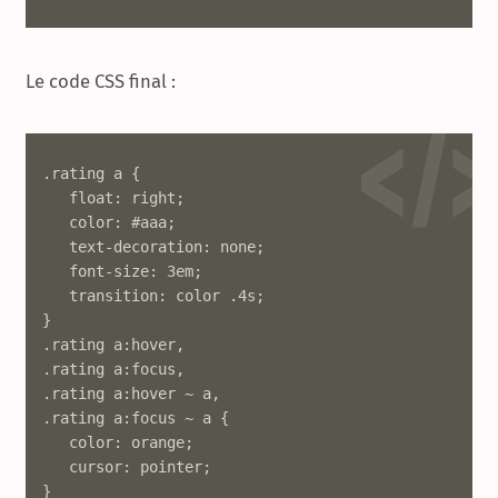
Le code CSS final :
.rating a {

   float: right;

   color: #aaa;

   text-decoration: none;

   font-size: 3em;

   transition: color .4s;

}

.rating a:hover,

.rating a:focus,

.rating a:hover ~ a,

.rating a:focus ~ a {

   color: orange;

   cursor: pointer;

}