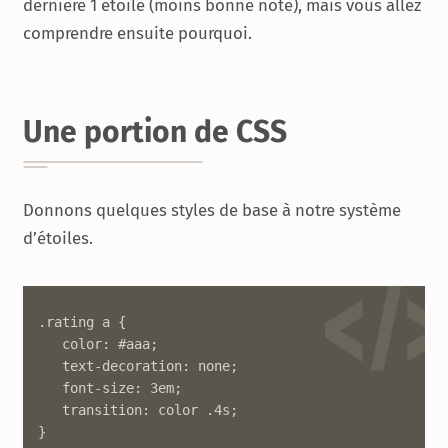
dernière 1 étoile (moins bonne note), mais vous allez
comprendre ensuite pourquoi.
Une portion de CSS
Donnons quelques styles de base à notre système
d’étoiles.
.rating a {

   color: #aaa;

   text-decoration: none;

   font-size: 3em;

   transition: color .4s;

}
