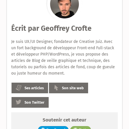
le
Design
Écrit par
Geoffrey Crofte
Produit
Je suis UX/UI Designer, fondateur de Creative Juiz. Avec
un fort background de développeur Front-end Full-stack
et développeur PHP/WordPress, je vous propose des
articles de Blog de veille graphique et technique, des
tutoriels ou parfois des articles de fond, coup de gueule
ou juste humeur du moment.
Ses articles
Son site web
Son Twitter
Soutenir cet auteur