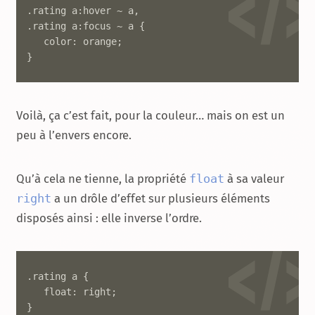
.rating a:hover ~ a,

.rating a:focus ~ a {

   color: orange;

}
Voilà, ça c’est fait, pour la couleur… mais on est un
peu à l’envers encore.
Qu’à cela ne tienne, la propriété
float
à sa valeur
right
a un drôle d’effet sur plusieurs éléments
disposés ainsi : elle inverse l’ordre.
.rating a {

   float: right;

}