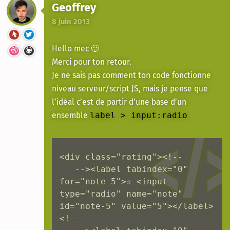
Geoffrey
8 juin 2013
Hello mec 🙂
Merci pour ton retour.
Je ne sais pas comment ton code fonctionne
niveau serveur/script JS, mais je pense que
l’idéal c’est de partir d’une base d’un
ensemble
label > input:radio
<div class="rating"><!--

   --><label tabindex="0" 
for="note-5">☆ <input 
type="radio" name="note" 
id="note-5" value="5"></label>
<!--
