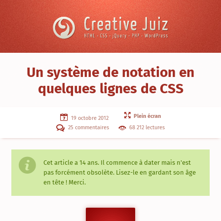
Skip to content
Creative
Juiz
›
Un système de notation en
CSS
quelques lignes de CSS
/
CSS3
›
Un
Plein écran
système
19 octobre 2012
de
25 commentaires
68 212 lectures
notation
en
quelques
lignes
de
Cet article a
14 ans
. Il commence à dater mais n'est
CSS
pas forcément obsolète. Lisez-le en gardant son âge
en tête ! Merci.