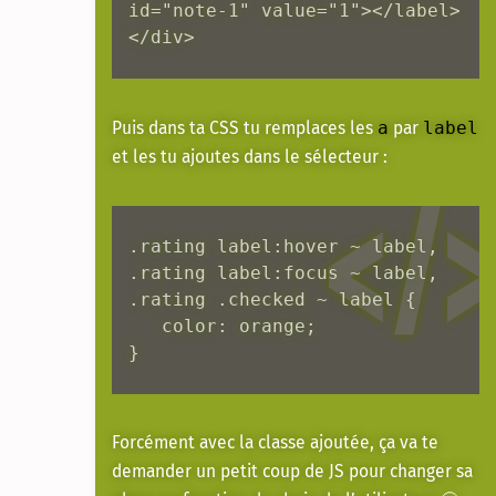
id="note-1" value="1"></label>

</div>
Puis dans ta CSS tu remplaces les
par
a
label
et les tu ajoutes dans le sélecteur :
.rating label:hover ~ label,  

.rating label:focus ~ label,

.rating .checked ~ label {  

   color: orange;  

}
Forcément avec la classe ajoutée, ça va te
demander un petit coup de JS pour changer sa