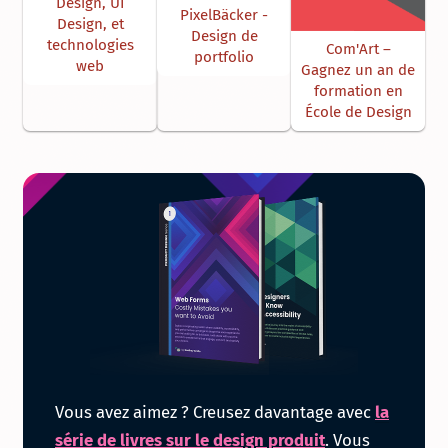
Design, UI
PixelBäcker -
Design, et
Design de
technologies
Com'Art –
portfolio
web
Gagnez un an de
formation en
École de Design
Obtenir
Vous avez aimez ? Creusez davantage avec
la
la
série de livres sur le design produit
. Vous