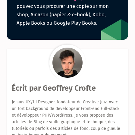
pouvez vous procurer une copie sur mon
série
shop, Amazon (papier & e-book), Kobo,
Apple Books ou Google Play Books.
de
livres
sur
le
Design
Écrit par
Geoffrey Crofte
Produit
Je suis UX/UI Designer, fondateur de Creative Juiz. Avec
un fort background de développeur Front-end Full-stack
et développeur PHP/WordPress, je vous propose des
articles de Blog de veille graphique et technique, des
tutoriels ou parfois des articles de fond, coup de gueule