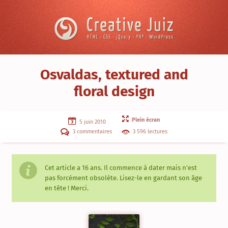
Skip to content
Creative
Juiz
›
Osvaldas, textured and
Veille
floral design
graphique
›
Osvaldas,
textured
Plein écran
and
5 juin 2010
floral
3 commentaires
3 596 lectures
design
Cet article a
16 ans
. Il commence à dater mais n'est
pas forcément obsolète. Lisez-le en gardant son âge
en tête ! Merci.