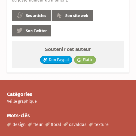
ou juste humeur du moment.
Ses articles
Son site web
Son Twitter
Soutenir cet auteur
Don Paypal
Flattr
Catégories
Veille graphique
Mots-clés
design
fleur
floral
osvaldas
texture