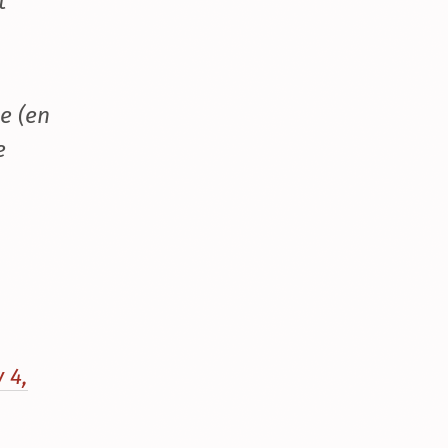
t
e (en
e
y 4,