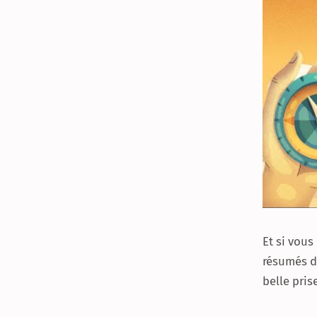
Et si vous
résumés de
belle pris