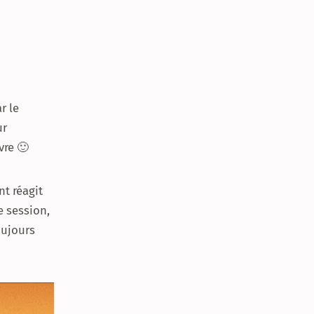
r le
ur
vre 🙂
t réagit
e session,
oujours