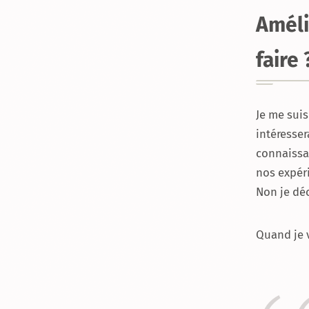
Améli
faire
Je me suis
intéresser
connaissan
nos expér
Non je dé
Quand je 