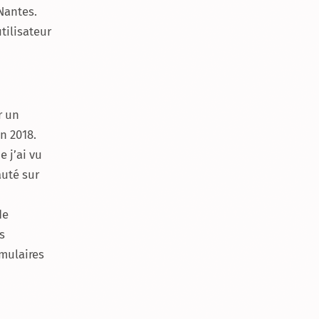
Nantes.
tilisateur
r un
n 2018.
 j’ai vu
auté sur
de
s
rmulaires