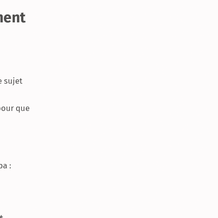
ment
e sujet
 pour que
a :