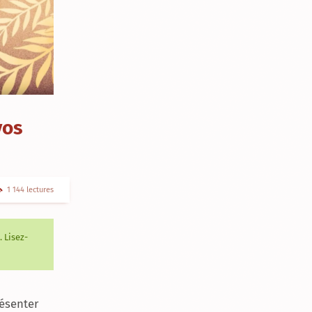
vos
1 144 lectures
 Lisez-
résenter