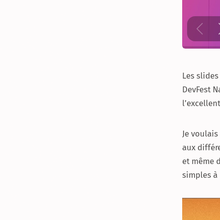
Les slides
DevFest Na
l’excellent
Je voulai
aux différ
et même du
simples à