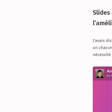
Slides
l’amél
J’avais di
un chacun
nécessité