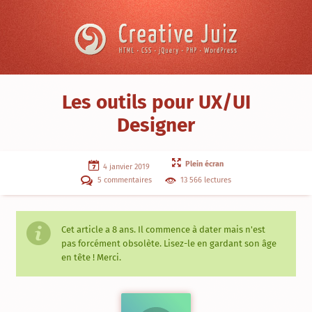
Skip to content
Creative
Juiz
›
Les outils pour UX/UI
Expérience
Designer
Utilisateur
›
Les
outils
Plein écran
pour
4 janvier 2019
UX/UI
5 commentaires
13 566 lectures
Designer
Cet article a
8 ans
. Il commence à dater mais n'est
pas forcément obsolète. Lisez-le en gardant son âge
en tête ! Merci.