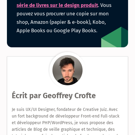
la
série de livres sur le design produit
. Vous
pouvez vous procurer une copie sur mon
série
shop, Amazon (papier & e-book), Kobo,
Apple Books ou Google Play Books.
de
livres
sur
le
Design
Écrit par
Geoffrey Crofte
Produit
Je suis UX/UI Designer, fondateur de Creative Juiz. Avec
un fort background de développeur Front-end Full-stack
et développeur PHP/WordPress, je vous propose des
articles de Blog de veille graphique et technique, des