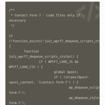
/**

 * Contact Form 7 - Load files only if 
necessary

 */

if 
(!function_exists('juiz_wpcf7_dequeue_scripts_styles
{

	function 
juiz_wpcf7_dequeue_scripts_styles() {

		if ( WPCF7_LOAD_JS && 
WPCF7_LOAD_CSS ) {

			global $post;

			if ( !strpos($post-
>post_content, '[contact-form-7') ) {

				wp_dequeue_script('contact-
form-7');

				wp_dequeue_style('contact-
form-7');
