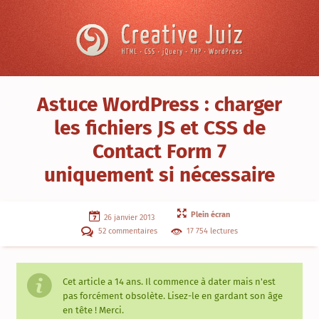
Skip to content
Creative
Juiz
›
Astuce WordPress : charger
Tutoriels
›
les fichiers JS et CSS de
Astuce
Contact Form 7
WordPress
:
uniquement si nécessaire
charger
les
fichiers
JS
et
Plein écran
26 janvier 2013
CSS
52 commentaires
17 754 lectures
de
Contact
Form
7
uniquement
Cet article a
14 ans
. Il commence à dater mais n'est
si
pas forcément obsolète. Lisez-le en gardant son âge
nécessaire
en tête ! Merci.