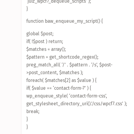
‘juiz_wpcf7_dequeue_scripts’ );
}
function baw_enqueue_my_script() {
global $post;
if( !$post ) return;
$matches = array();
$pattern = get_shortcode_regex();
preg_match_all( ‘/’ . $pattern . ‘/s’, $post-
>post_content, $matches );
foreach( $matches[2] as $value ) {
if( $value == ‘contact-form-7’ ) {
wp_enqueue_style( ‘contact-form-css’,
get_stylesheet_directory_uri().’/css/wpcf7.css’ );
break;
}
}