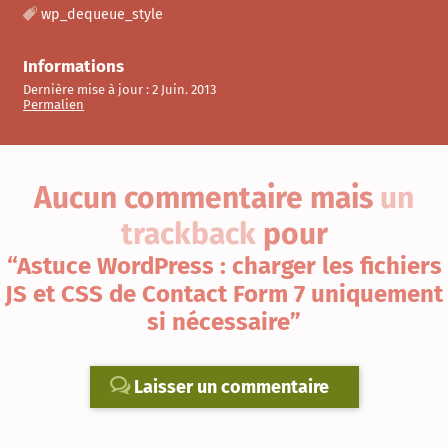
wp_dequeue_style
Informations
Dernière mise à jour :
2 Juin. 2013
Permalien
Aucun commentaire
mais
un
trackback
pour
“Astuce WordPress : charger les fichiers
JS et CSS de Contact Form 7 uniquement
si nécessaire”
Laisser un commentaire