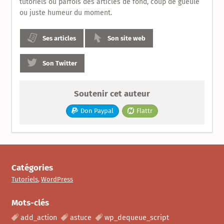
tutoriels ou parfois des articles de fond, coup de gueule
ou juste humeur du moment.
Ses articles
Son site web
Son Twitter
Soutenir cet auteur
Don Paypal
Flattr
Catégories
Tutoriels
,
WordPress
Mots-clés
add_action
astuce
wp_dequeue_script