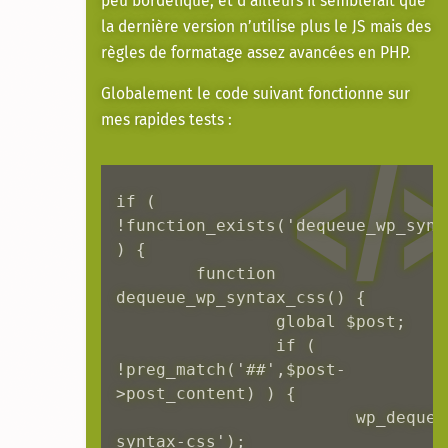
peu bordélique, et d’ailleurs il semblerait que
la dernière version n’utilise plus le JS mais des
règles de formatage assez avancées en PHP.
Globalement le code suivant fonctionne sur
mes rapides tests :
if ( 
!function_exists('dequeue_wp_synta
) {

	function 
dequeue_wp_syntax_css() {

		global $post;  

		if ( 
!preg_match('#
#',$post-
>post_content) ) {  

			wp_dequeue_style('wp-
syntax-css');
