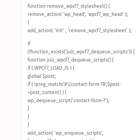
function remove_wpcf7_stylesheet() {
remove_action( ‘wp_head’, ‘wpcf7_wp_head’ );
}
add_action( ‘init’ , ‘remove_wpcf7_stylesheet’ );
if
(!function_exists(‘juiz_wpcf7_dequeue_scripts’)) {
function juiz_wpcf7_dequeue_scripts() {
if ( WPCF7_LOAD_JS ) {
global $post;
if ( !preg_match(‘#\[contact-form-7#’,$post-
>post_content) ) {
wp_dequeue_script(‘contact-form-7’);
}
}
}
add_action( ‘wp_enqueue_scripts’,