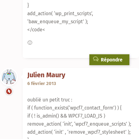
}
add_action( ‘wp_print_scripts’,
‘baw_enqueue_my_script’ );
</code<
🙂
Répondre
Julien Maury
6 février 2013
oublié un petit truc :
if ( function_exists(‘wpcf7_contact_form’) ) {
if ( ! is_admin() && WPCF7_LOAD_JS )
remove_action( ‘init’, ‘wpcf7_enqueue_scripts’ );
add_action( ‘init’ , ‘remove_wpcf7_stylesheet’ );