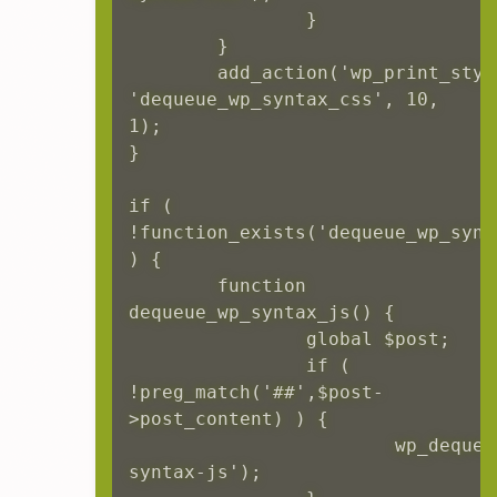
		}  

	}

	add_action('wp_print_styles', 
'dequeue_wp_syntax_css', 10, 
1);

}

if ( 
!function_exists('dequeue_wp_synta
) {

	function 
dequeue_wp_syntax_js() {

		global $post;  

		if ( 
!preg_match('#
#',$post-
>post_content) ) {  

			wp_dequeue_script('wp-
syntax-js');
