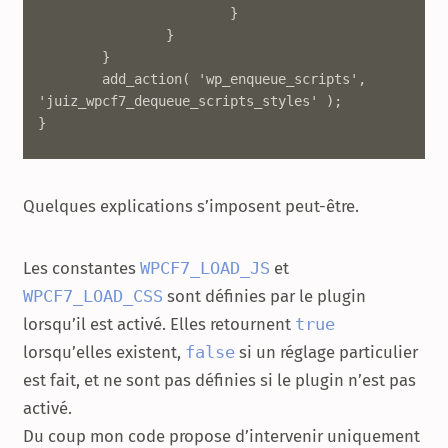
			}

		}

	}

	add_action( 'wp_enqueue_scripts', 
'juiz_wpcf7_dequeue_scripts_styles' );

}
Quelques explications s’imposent peut-être.
Les constantes
WPCF7_LOAD_JS
et
WPCF7_LOAD_CSS
sont définies par le plugin
lorsqu’il est activé. Elles retournent
true
lorsqu’elles existent,
false
si un réglage particulier
est fait, et ne sont pas définies si le plugin n’est pas
activé.
Du coup mon code propose d’intervenir uniquement