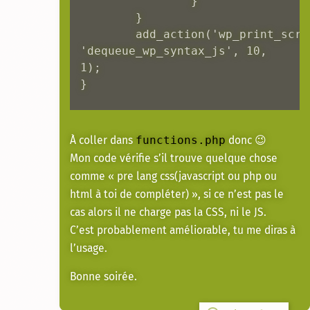
		}  

	}

	add_action('wp_print_scripts', 
'dequeue_wp_syntax_js', 10, 
1); 

}
À coller dans
donc 😉
functions.php
Mon code vérifie s’il trouve quelque chose
comme « pre lang css(javascript ou php ou
html à toi de compléter) », si ce n’est pas le
cas alors il ne charge pas la CSS, ni le JS.
C’est probablement améliorable, tu me diras à
l’usage.
Bonne soirée.