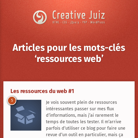
Skip to content
Articles pour les mots-clés
‘ressources web’
Creative
Juiz
›
Les ressources du web #1
Articles
5
Je vois souvent plein de ressources
à
propos
intéressantes passer sur mes flux
de
d’informations, mais j’ai rarement le
Les
ressources
temps de toutes les tester. Il m’arrive
du
parfois d’utiliser ce blog pour faire une
web
revue d’un outil en particulier, mais ça
#1