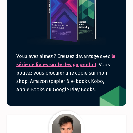
Obtenir
Vous avez aimez ? Creusez davantage avec
la
la
série de livres sur le design produit
. Vous
pouvez vous procurer une copie sur mon
série
shop, Amazon (papier & e-book), Kobo,
Apple Books ou Google Play Books.
de
livres
sur