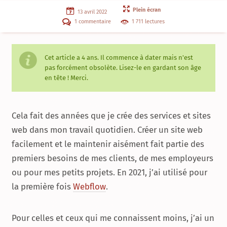
Plein écran
13 avril 2022
1 commentaire
1 711 lectures
Cet article a
4 ans
. Il commence à dater mais n'est
pas forcément obsolète. Lisez-le en gardant son âge
en tête ! Merci.
Cela fait des années que je crée des services et sites
web dans mon travail quotidien. Créer un site web
facilement et le maintenir aisément fait partie des
premiers besoins de mes clients, de mes employeurs
ou pour mes petits projets. En 2021, j’ai utilisé pour
la première fois
Webflow
.
Pour celles et ceux qui me connaissent moins, j’ai un