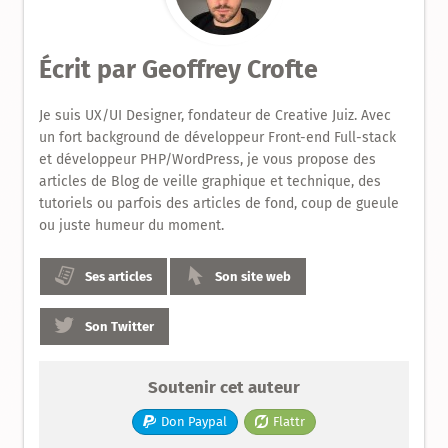
le
Design
Écrit par
Geoffrey Crofte
Produit
Je suis UX/UI Designer, fondateur de Creative Juiz. Avec
un fort background de développeur Front-end Full-stack
et développeur PHP/WordPress, je vous propose des
articles de Blog de veille graphique et technique, des
tutoriels ou parfois des articles de fond, coup de gueule
ou juste humeur du moment.
Ses articles
Son site web
Son Twitter
Soutenir cet auteur
Don Paypal
Flattr