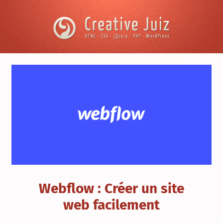
Skip to content
Creative
Juiz
›
Ressources
&
Outils
›
Webflow
:
Créer
un
site
web
facilement
Webflow : Créer un site
web facilement