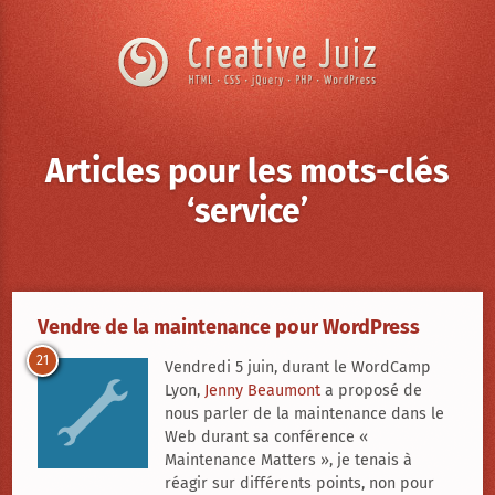
Skip to content
Articles pour les mots-clés
‘service’
Creative
Juiz
›
Vendre de la maintenance pour WordPress
Articles
21
Vendredi 5 juin, durant le WordCamp
à
propos
Lyon,
Jenny Beaumont
a proposé de
de
nous parler de la maintenance dans le
Vendre
de
Web durant sa conférence «
la
Maintenance Matters », je tenais à
maintenance
réagir sur différents points, non pour
pour